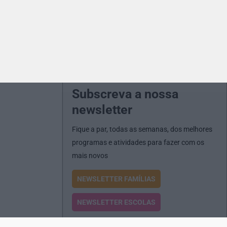
Subscreva a nossa
newsletter
Fique a par, todas as semanas, dos melhores
programas e atividades para fazer com os
mais novos
NEWSLETTER FAMÍLIAS
NEWSLETTER ESCOLAS