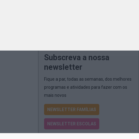
Subscreva a nossa
newsletter
Fique a par, todas as semanas, dos melhores
programas e atividades para fazer com os
mais novos
NEWSLETTER FAMÍLIAS
NEWSLETTER ESCOLAS