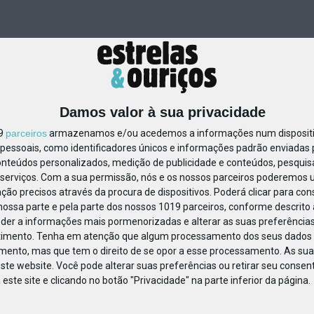
Damos valor à sua privacidade
19
parceiros
armazenamos e/ou acedemos a informações num dispositiv
essoais, como identificadores únicos e informações padrão enviadas p
460671027093920
onteúdos personalizados, medição de publicidade e conteúdos, pesquis
serviços.
Com a sua permissão, nós e os nossos parceiros poderemos us
ção precisos através da procura de dispositivos. Poderá clicar para cons
ossa parte e pela parte dos nossos 1019 parceiros, conforme descrito
eder a informações mais pormenorizadas e alterar as suas preferências
timento.
Tenha em atenção que algum processamento dos seus dados 
imento, mas que tem o direito de se opor a esse processamento. As sua
ste website. Você pode alterar suas preferências ou retirar seu conse
ste site e clicando no botão "Privacidade" na parte inferior da página.