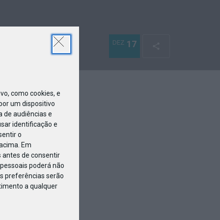
DEZ
17
o, como cookies, e
or um dispositivo
a de audiências e
ar identificação e
entir o
 acima. Em
 antes de consentir
pessoais poderá não
s preferências serão
ntimento a qualquer