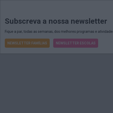
MENU
MAIL
JORNAIS
Revista E&O
Passe
arrow_drop_down
Subscreva a nossa newsletter
Fique a par, todas as semanas, dos melhores programas e atividad
NEWSLETTER FAMÍLIAS
NEWSLETTER ESCOLAS