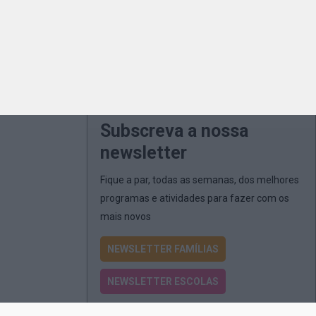
Subscreva a nossa
newsletter
Fique a par, todas as semanas, dos melhores
programas e atividades para fazer com os
mais novos
NEWSLETTER FAMÍLIAS
NEWSLETTER ESCOLAS