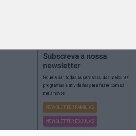
Subscreva a nossa
newsletter
Fique a par, todas as semanas, dos melhores
programas e atividades para fazer com os
mais novos
NEWSLETTER FAMÍLIAS
NEWSLETTER ESCOLAS