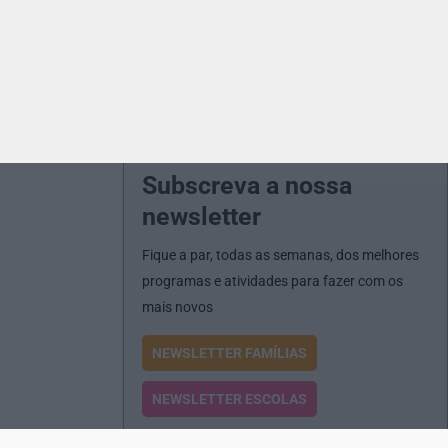
Subscreva a nossa
newsletter
Fique a par, todas as semanas, dos melhores
programas e atividades para fazer com os
mais novos
NEWSLETTER FAMÍLIAS
NEWSLETTER ESCOLAS