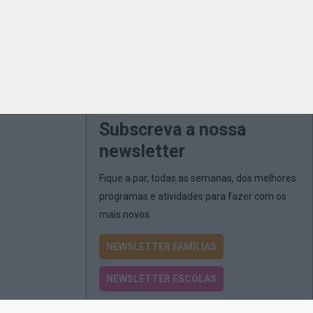
Subscreva a nossa
newsletter
Fique a par, todas as semanas, dos melhores
programas e atividades para fazer com os
mais novos
NEWSLETTER FAMÍLIAS
NEWSLETTER ESCOLAS