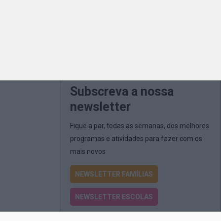
Subscreva a nossa
newsletter
Fique a par, todas as semanas, dos melhores
programas e atividades para fazer com os
mais novos
NEWSLETTER FAMÍLIAS
NEWSLETTER ESCOLAS