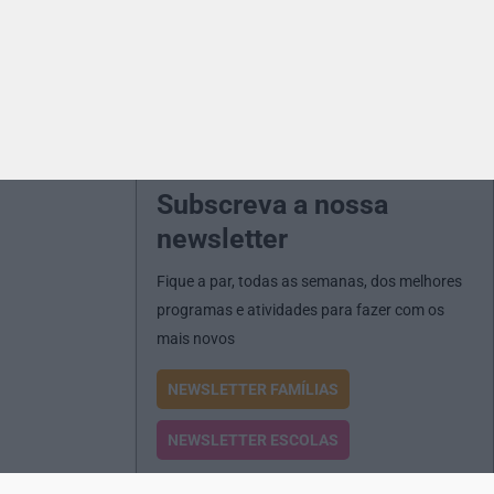
Subscreva a nossa
newsletter
Fique a par, todas as semanas, dos melhores
programas e atividades para fazer com os
mais novos
NEWSLETTER FAMÍLIAS
NEWSLETTER ESCOLAS