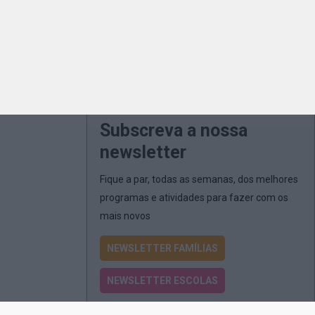
Subscreva a nossa
newsletter
Fique a par, todas as semanas, dos melhores
programas e atividades para fazer com os
mais novos
NEWSLETTER FAMÍLIAS
NEWSLETTER ESCOLAS