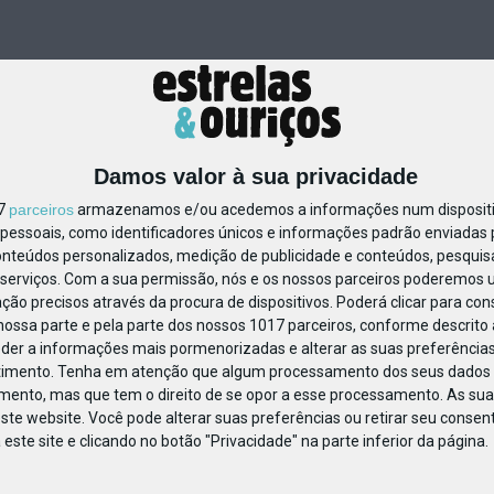
Damos valor à sua privacidade
17
parceiros
armazenamos e/ou acedemos a informações num dispositiv
essoais, como identificadores únicos e informações padrão enviadas p
458621449564092
onteúdos personalizados, medição de publicidade e conteúdos, pesquis
serviços.
Com a sua permissão, nós e os nossos parceiros poderemos us
ção precisos através da procura de dispositivos. Poderá clicar para cons
ossa parte e pela parte dos nossos 1017 parceiros, conforme descrito
eder a informações mais pormenorizadas e alterar as suas preferências
timento.
Tenha em atenção que algum processamento dos seus dados 
imento, mas que tem o direito de se opor a esse processamento. As sua
ste website. Você pode alterar suas preferências ou retirar seu conse
ste site e clicando no botão "Privacidade" na parte inferior da página.