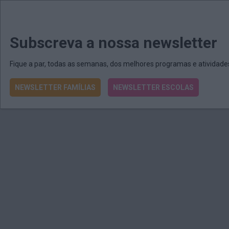
MENU
MAIL
JORNAIS
Revista E&O
Passe
arrow_drop_down
Subscreva a nossa newsletter
Fique a par, todas as semanas, dos melhores programas e atividad
NEWSLETTER FAMÍLIAS
NEWSLETTER ESCOLAS