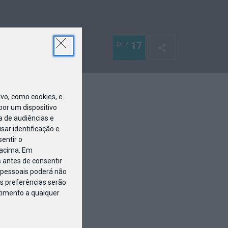
DEZ
17
o, como cookies, e
or um dispositivo
a de audiências e
ar identificação e
entir o
 acima. Em
 antes de consentir
pessoais poderá não
s preferências serão
ntimento a qualquer