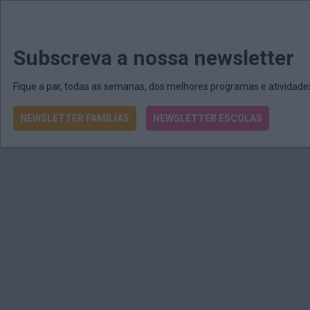
MENU
MAIL
JORNAIS
Revista E&O
Passe
arrow_drop_down
Subscreva a nossa newsletter
Fique a par, todas as semanas, dos melhores programas e atividad
NEWSLETTER FAMÍLIAS
NEWSLETTER ESCOLAS