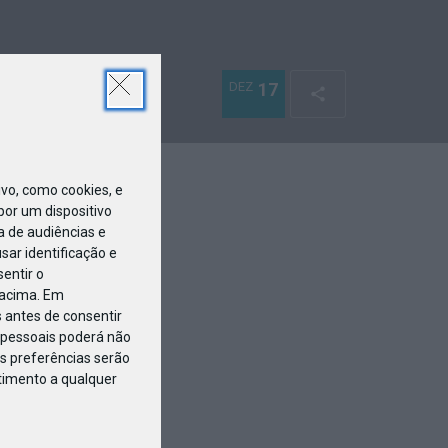
DEZ
17
o, como cookies, e
or um dispositivo
a de audiências e
ar identificação e
entir o
 acima. Em
 antes de consentir
pessoais poderá não
s preferências serão
ntimento a qualquer