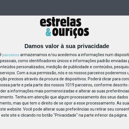
Damos valor à sua privacidade
19
parceiros
armazenamos e/ou acedemos a informações num dispositiv
essoais, como identificadores únicos e informações padrão enviadas p
45800243809429
onteúdos personalizados, medição de publicidade e conteúdos, pesquis
serviços.
Com a sua permissão, nós e os nossos parceiros poderemos us
ção precisos através da procura de dispositivos. Poderá clicar para cons
ossa parte e pela parte dos nossos 1019 parceiros, conforme descrito
eder a informações mais pormenorizadas e alterar as suas preferências
timento.
Tenha em atenção que algum processamento dos seus dados 
imento, mas que tem o direito de se opor a esse processamento. As sua
ste website. Você pode alterar suas preferências ou retirar seu conse
ste site e clicando no botão "Privacidade" na parte inferior da página.