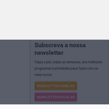
Subscreva a nossa
newsletter
Fique a par, todas as semanas, dos melhores
programas e atividades para fazer com os
mais novos
NEWSLETTER FAMÍLIAS
NEWSLETTER ESCOLAS