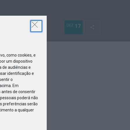
DEZ
17
o, como cookies, e
or um dispositivo
a de audiências e
ar identificação e
entir o
 acima. Em
 antes de consentir
pessoais poderá não
s preferências serão
ntimento a qualquer