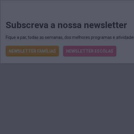
MENU
MAIL
JORNAIS
Revista E&O
Passe
arrow_drop_down
Subscreva a nossa newsletter
Fique a par, todas as semanas, dos melhores programas e atividad
NEWSLETTER FAMÍLIAS
NEWSLETTER ESCOLAS