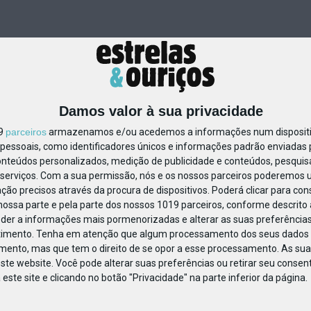
Damos valor à sua privacidade
19
parceiros
armazenamos e/ou acedemos a informações num dispositiv
essoais, como identificadores únicos e informações padrão enviadas p
457721903031360
onteúdos personalizados, medição de publicidade e conteúdos, pesquis
serviços.
Com a sua permissão, nós e os nossos parceiros poderemos us
ção precisos através da procura de dispositivos. Poderá clicar para cons
ossa parte e pela parte dos nossos 1019 parceiros, conforme descrito
eder a informações mais pormenorizadas e alterar as suas preferências
timento.
Tenha em atenção que algum processamento dos seus dados 
imento, mas que tem o direito de se opor a esse processamento. As sua
ste website. Você pode alterar suas preferências ou retirar seu conse
ste site e clicando no botão "Privacidade" na parte inferior da página.