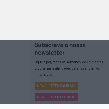
Subscreva a nossa
newsletter
Fique a par, todas as semanas, dos melhores
programas e atividades para fazer com os
mais novos
NEWSLETTER FAMÍLIAS
NEWSLETTER ESCOLAS