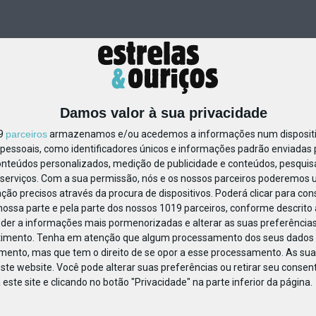
Damos valor à sua privacidade
19
parceiros
armazenamos e/ou acedemos a informações num dispositiv
essoais, como identificadores únicos e informações padrão enviadas p
45682395683555
onteúdos personalizados, medição de publicidade e conteúdos, pesquis
serviços.
Com a sua permissão, nós e os nossos parceiros poderemos us
ção precisos através da procura de dispositivos. Poderá clicar para cons
ossa parte e pela parte dos nossos 1019 parceiros, conforme descrito
eder a informações mais pormenorizadas e alterar as suas preferências
timento.
Tenha em atenção que algum processamento dos seus dados 
imento, mas que tem o direito de se opor a esse processamento. As sua
ste website. Você pode alterar suas preferências ou retirar seu conse
ste site e clicando no botão "Privacidade" na parte inferior da página.