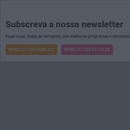
MENU
MAIL
JORNAIS
Revista E&O
Passe
arrow_drop_down
Subscreva a nossa newsletter
Fique a par, todas as semanas, dos melhores programas e atividad
NEWSLETTER FAMÍLIAS
NEWSLETTER ESCOLAS