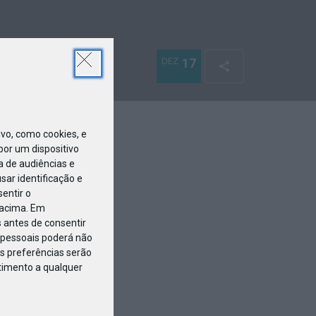
DEZ
17
o, como cookies, e
or um dispositivo
a de audiências e
ar identificação e
entir o
 acima. Em
 antes de consentir
pessoais poderá não
s preferências serão
ntimento a qualquer