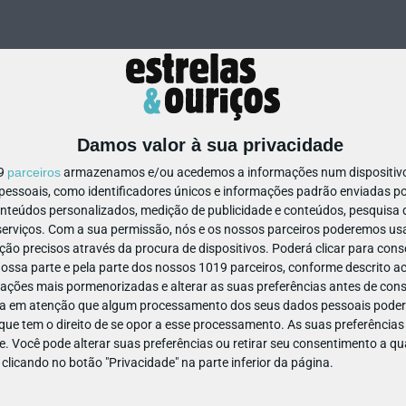
Damos valor à sua privacidade
19
parceiros
armazenamos e/ou acedemos a informações num dispositivo,
ssoais, como identificadores únicos e informações padrão enviadas po
45622583633433
onteúdos personalizados, medição de publicidade e conteúdos, pesquisa 
erviços.
Com a sua permissão, nós e os nossos parceiros poderemos usar
ão precisos através da procura de dispositivos. Poderá clicar para conse
ssa parte e pela parte dos nossos 1019 parceiros, conforme descrito ac
ações mais pormenorizadas e alterar as suas preferências antes de cons
a em atenção que algum processamento dos seus dados pessoais poderá
ue tem o direito de se opor a esse processamento. As suas preferências
e. Você pode alterar suas preferências ou retirar seu consentimento a 
e clicando no botão "Privacidade" na parte inferior da página.