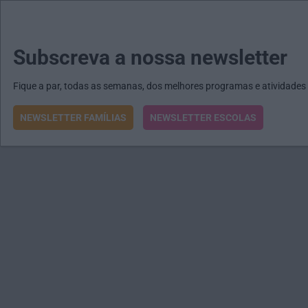
MENU
MAIL
JORNAIS
Revista E&O
Passe
arrow_drop_down
Subscreva a nossa newsletter
Fique a par, todas as semanas, dos melhores programas e atividades
NEWSLETTER FAMÍLIAS
NEWSLETTER ESCOLAS