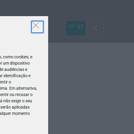
DEZ
17
 como cookies, e
r um dispositivo
de audiências e
 identificação e
ntir o
ima. Em alternativa,
entir ou recusar o
 não exigir o seu
 serão aplicadas
qualquer momento