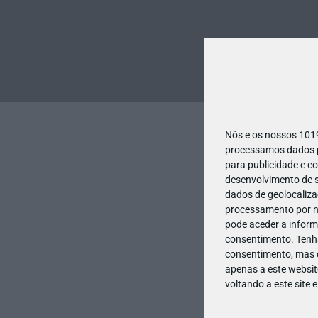
Nós e os nossos 10
processamos dados pe
para publicidade e c
desenvolvimento de s
dados de geolocalizaç
processamento por no
pode aceder a inform
consentimento.
Tenh
consentimento, mas q
apenas a este websit
voltando a este site 