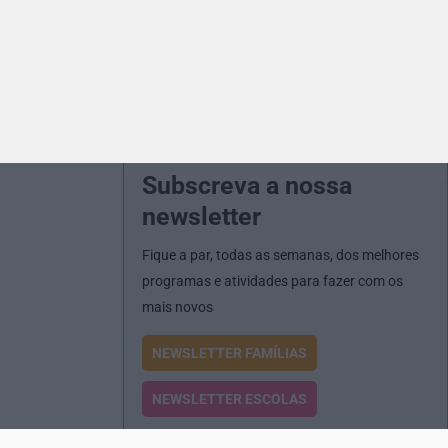
Subscreva a nossa
newsletter
Fique a par, todas as semanas, dos melhores
programas e atividades para fazer com os
mais novos
NEWSLETTER FAMÍLIAS
NEWSLETTER ESCOLAS