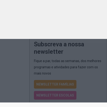
Subscreva a nossa
newsletter
Fique a par, todas as semanas, dos melhores
programas e atividades para fazer com os
mais novos
NEWSLETTER FAMÍLIAS
NEWSLETTER ESCOLAS