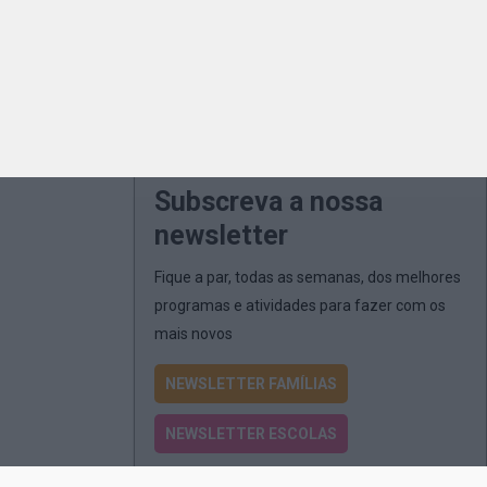
Subscreva a nossa
newsletter
Fique a par, todas as semanas, dos melhores
programas e atividades para fazer com os
mais novos
NEWSLETTER FAMÍLIAS
NEWSLETTER ESCOLAS