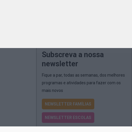
Subscreva a nossa
newsletter
Fique a par, todas as semanas, dos melhores
programas e atividades para fazer com os
mais novos
NEWSLETTER FAMÍLIAS
NEWSLETTER ESCOLAS