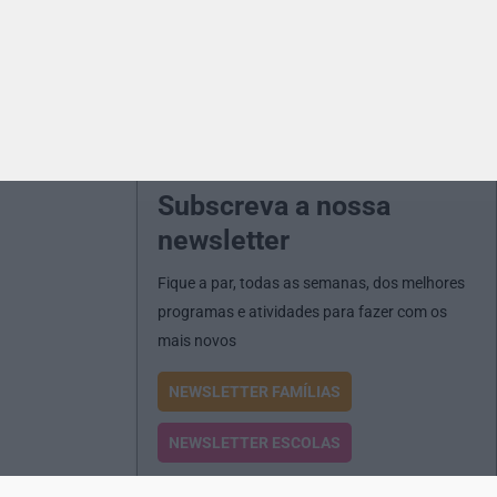
Subscreva a nossa
newsletter
Fique a par, todas as semanas, dos melhores
programas e atividades para fazer com os
mais novos
NEWSLETTER FAMÍLIAS
NEWSLETTER ESCOLAS