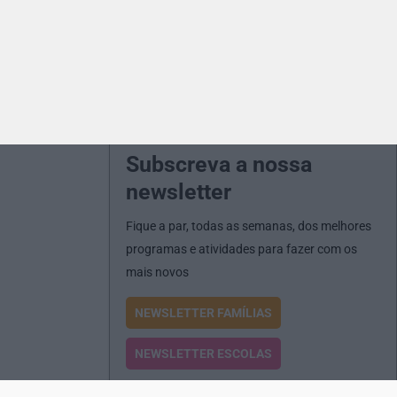
Subscreva a nossa
newsletter
Fique a par, todas as semanas, dos melhores
programas e atividades para fazer com os
mais novos
NEWSLETTER FAMÍLIAS
NEWSLETTER ESCOLAS