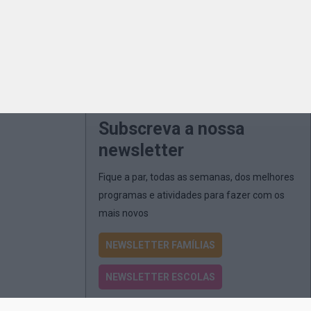
Subscreva a nossa
newsletter
Fique a par, todas as semanas, dos melhores
programas e atividades para fazer com os
mais novos
NEWSLETTER FAMÍLIAS
NEWSLETTER ESCOLAS