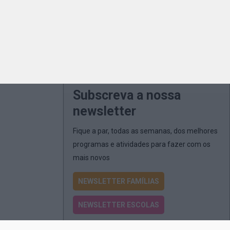
Subscreva a nossa
newsletter
Fique a par, todas as semanas, dos melhores
programas e atividades para fazer com os
mais novos
NEWSLETTER FAMÍLIAS
NEWSLETTER ESCOLAS