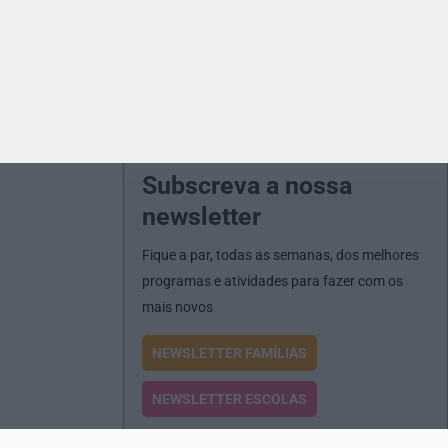
Subscreva a nossa
newsletter
Fique a par, todas as semanas, dos melhores
programas e atividades para fazer com os
mais novos
NEWSLETTER FAMÍLIAS
NEWSLETTER ESCOLAS