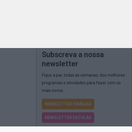
Subscreva a nossa
newsletter
Fique a par, todas as semanas, dos melhores
programas e atividades para fazer com os
mais novos
NEWSLETTER FAMÍLIAS
NEWSLETTER ESCOLAS