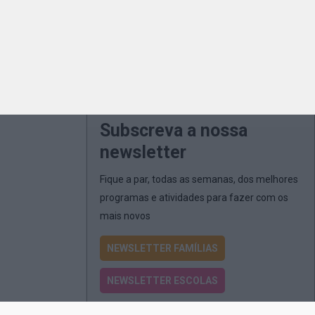
Subscreva a nossa
newsletter
Fique a par, todas as semanas, dos melhores
programas e atividades para fazer com os
mais novos
NEWSLETTER FAMÍLIAS
NEWSLETTER ESCOLAS