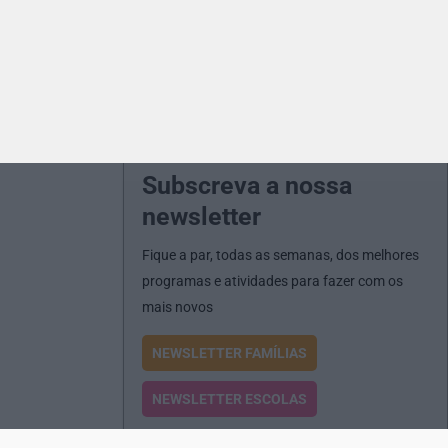
Subscreva a nossa
newsletter
Fique a par, todas as semanas, dos melhores
programas e atividades para fazer com os
mais novos
NEWSLETTER FAMÍLIAS
NEWSLETTER ESCOLAS