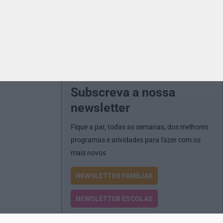
Subscreva a nossa
newsletter
Fique a par, todas as semanas, dos melhores
programas e atividades para fazer com os
mais novos
NEWSLETTER FAMÍLIAS
NEWSLETTER ESCOLAS