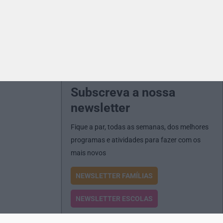
Subscreva a nossa
newsletter
Fique a par, todas as semanas, dos melhores
programas e atividades para fazer com os
mais novos
NEWSLETTER FAMÍLIAS
NEWSLETTER ESCOLAS