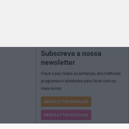
Subscreva a nossa
newsletter
Fique a par, todas as semanas, dos melhores
programas e atividades para fazer com os
mais novos
NEWSLETTER FAMÍLIAS
NEWSLETTER ESCOLAS