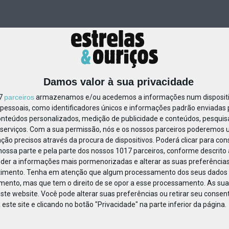
Damos valor à sua privacidade
17
parceiros
armazenamos e/ou acedemos a informações num dispositiv
essoais, como identificadores únicos e informações padrão enviadas p
327732057675924
onteúdos personalizados, medição de publicidade e conteúdos, pesquis
serviços.
Com a sua permissão, nós e os nossos parceiros poderemos us
ção precisos através da procura de dispositivos. Poderá clicar para cons
ossa parte e pela parte dos nossos 1017 parceiros, conforme descrito
eder a informações mais pormenorizadas e alterar as suas preferências
timento.
Tenha em atenção que algum processamento dos seus dados 
imento, mas que tem o direito de se opor a esse processamento. As sua
ste website. Você pode alterar suas preferências ou retirar seu conse
ste site e clicando no botão "Privacidade" na parte inferior da página.