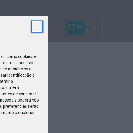
DEZ
17
o, como cookies, e
or um dispositivo
a de audiências e
ar identificação e
entir o
 acima. Em
 antes de consentir
pessoais poderá não
s preferências serão
ntimento a qualquer