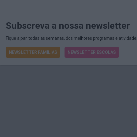
MENU
MAIL
JORNAIS
Revista E&O
Passe
arrow_drop_down
Subscreva a nossa newsletter
Fique a par, todas as semanas, dos melhores programas e atividad
NEWSLETTER FAMÍLIAS
NEWSLETTER ESCOLAS