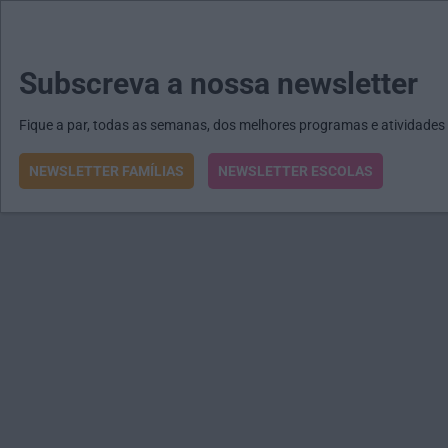
MENU
MAIL
JORNAIS
Revista E&O
Passe
arrow_drop_down
Subscreva a nossa newsletter
Fique a par, todas as semanas, dos melhores programas e atividades
NEWSLETTER FAMÍLIAS
NEWSLETTER ESCOLAS