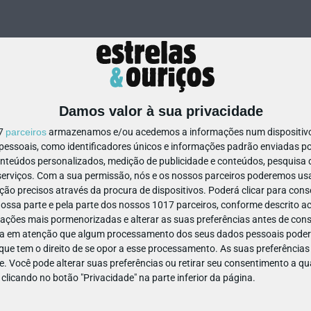
Damos valor à sua privacidade
17
parceiros
armazenamos e/ou acedemos a informações num dispositivo,
ssoais, como identificadores únicos e informações padrão enviadas po
32735432472272
onteúdos personalizados, medição de publicidade e conteúdos, pesquisa 
erviços.
Com a sua permissão, nós e os nossos parceiros poderemos usar
ão precisos através da procura de dispositivos. Poderá clicar para conse
ssa parte e pela parte dos nossos 1017 parceiros, conforme descrito ac
ações mais pormenorizadas e alterar as suas preferências antes de cons
a em atenção que algum processamento dos seus dados pessoais poderá
ue tem o direito de se opor a esse processamento. As suas preferências
e. Você pode alterar suas preferências ou retirar seu consentimento a 
e clicando no botão "Privacidade" na parte inferior da página.