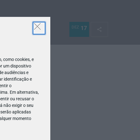
DEZ
17
 como cookies, e
r um dispositivo
de audiências e
 identificação e
ntir o
ima. Em alternativa,
entir ou recusar o
 não exigir o seu
 serão aplicadas
qualquer momento