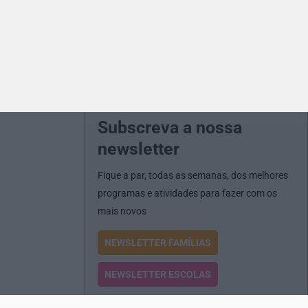
Subscreva a nossa
newsletter
Fique a par, todas as semanas, dos melhores
programas e atividades para fazer com os
mais novos
NEWSLETTER FAMÍLIAS
NEWSLETTER ESCOLAS