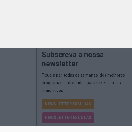
Subscreva a nossa
newsletter
Fique a par, todas as semanas, dos melhores
programas e atividades para fazer com os
mais novos
NEWSLETTER FAMÍLIAS
NEWSLETTER ESCOLAS