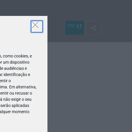
DEZ
17
 como cookies, e
r um dispositivo
de audiências e
 identificação e
ntir o
ima. Em alternativa,
entir ou recusar o
 não exigir o seu
 serão aplicadas
qualquer momento