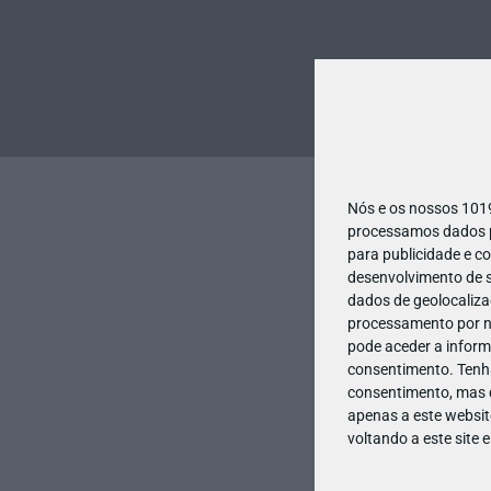
Nós e os nossos 10
processamos dados pe
para publicidade e c
desenvolvimento de s
dados de geolocalizaç
processamento por no
pode aceder a inform
consentimento.
Tenh
consentimento, mas q
apenas a este websit
voltando a este site 