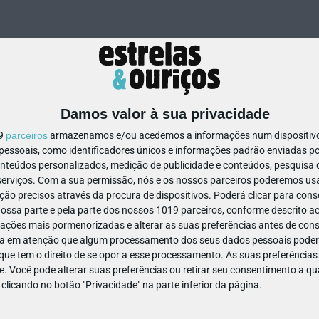
Damos valor à sua privacidade
19
parceiros
armazenamos e/ou acedemos a informações num dispositivo,
ssoais, como identificadores únicos e informações padrão enviadas po
326521708256192
onteúdos personalizados, medição de publicidade e conteúdos, pesquisa 
erviços.
Com a sua permissão, nós e os nossos parceiros poderemos usar
ão precisos através da procura de dispositivos. Poderá clicar para conse
ssa parte e pela parte dos nossos 1019 parceiros, conforme descrito ac
ações mais pormenorizadas e alterar as suas preferências antes de cons
a em atenção que algum processamento dos seus dados pessoais poderá
ue tem o direito de se opor a esse processamento. As suas preferências
e. Você pode alterar suas preferências ou retirar seu consentimento a 
e clicando no botão "Privacidade" na parte inferior da página.