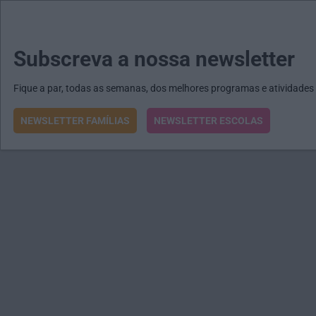
MENU
MAIL
JORNAIS
Revista E&O
Passe
arrow_drop_down
Subscreva a nossa newsletter
Fique a par, todas as semanas, dos melhores programas e atividades
NEWSLETTER FAMÍLIAS
NEWSLETTER ESCOLAS