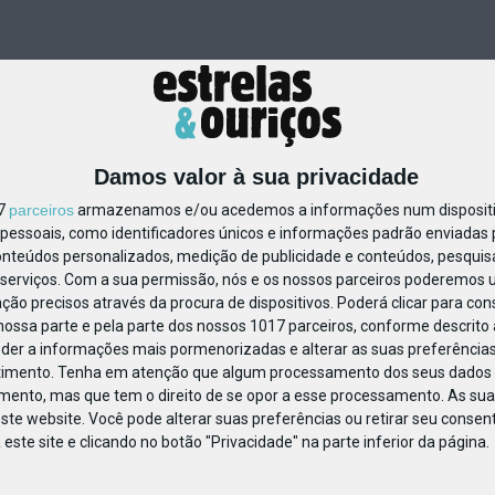
Damos valor à sua privacidade
17
parceiros
armazenamos e/ou acedemos a informações num dispositiv
essoais, como identificadores únicos e informações padrão enviadas p
32613695523063
onteúdos personalizados, medição de publicidade e conteúdos, pesquis
serviços.
Com a sua permissão, nós e os nossos parceiros poderemos us
ção precisos através da procura de dispositivos. Poderá clicar para cons
ossa parte e pela parte dos nossos 1017 parceiros, conforme descrito
eder a informações mais pormenorizadas e alterar as suas preferências
timento.
Tenha em atenção que algum processamento dos seus dados 
imento, mas que tem o direito de se opor a esse processamento. As sua
ste website. Você pode alterar suas preferências ou retirar seu conse
ste site e clicando no botão "Privacidade" na parte inferior da página.