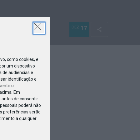
DEZ
17
o, como cookies, e
or um dispositivo
a de audiências e
ar identificação e
entir o
 acima. Em
 antes de consentir
pessoais poderá não
s preferências serão
ntimento a qualquer