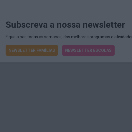
MENU
MAIL
JORNAIS
Revista E&O
Passe
arrow_drop_down
Subscreva a nossa newsletter
Fique a par, todas as semanas, dos melhores programas e atividad
NEWSLETTER FAMÍLIAS
NEWSLETTER ESCOLAS