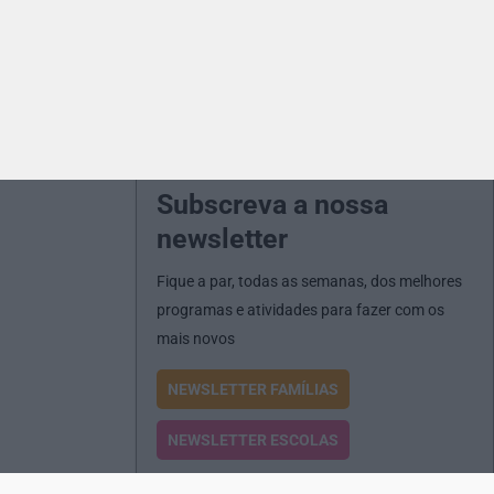
Subscreva a nossa
newsletter
Fique a par, todas as semanas, dos melhores
programas e atividades para fazer com os
mais novos
NEWSLETTER FAMÍLIAS
NEWSLETTER ESCOLAS