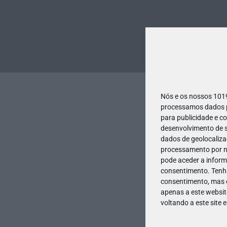
Nós e os nossos 10
processamos dados pe
para publicidade e c
desenvolvimento de s
dados de geolocalizaç
processamento por no
pode aceder a inform
consentimento.
Tenh
consentimento, mas q
apenas a este websit
voltando a este site 