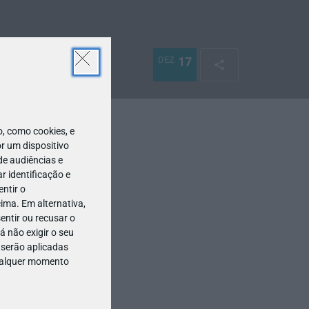
DEZ
17
 como cookies, e
r um dispositivo
de audiências e
 identificação e
ntir o
ima. Em alternativa,
entir ou recusar o
 não exigir o seu
 serão aplicadas
qualquer momento