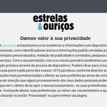
Damos valor à sua privacidade
19
parceiros
armazenamos e/ou acedemos a informações num dispositivo,
ssoais, como identificadores únicos e informações padrão enviadas po
32541212515343
onteúdos personalizados, medição de publicidade e conteúdos, pesquisa 
erviços.
Com a sua permissão, nós e os nossos parceiros poderemos usar
ão precisos através da procura de dispositivos. Poderá clicar para conse
ssa parte e pela parte dos nossos 1019 parceiros, conforme descrito ac
ações mais pormenorizadas e alterar as suas preferências antes de cons
a em atenção que algum processamento dos seus dados pessoais poderá
ue tem o direito de se opor a esse processamento. As suas preferências
e. Você pode alterar suas preferências ou retirar seu consentimento a 
e clicando no botão "Privacidade" na parte inferior da página.