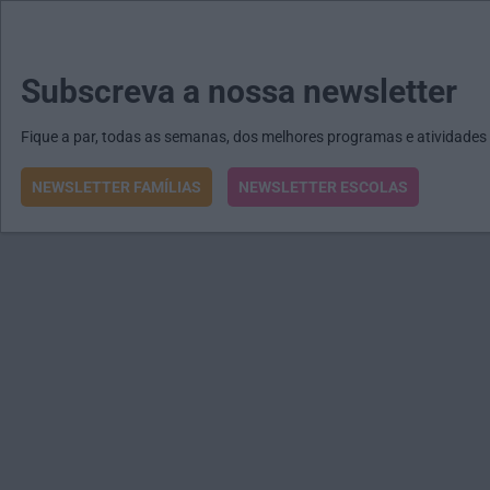
MENU
MAIL
JORNAIS
Revista E&O
Passe
arrow_drop_down
Subscreva a nossa newsletter
Fique a par, todas as semanas, dos melhores programas e atividades
NEWSLETTER FAMÍLIAS
NEWSLETTER ESCOLAS