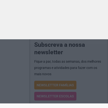
Subscreva a nossa
newsletter
Fique a par, todas as semanas, dos melhores
programas e atividades para fazer com os
mais novos
NEWSLETTER FAMÍLIAS
NEWSLETTER ESCOLAS