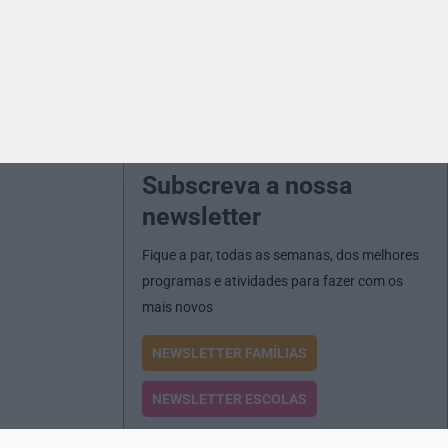
Subscreva a nossa
newsletter
Fique a par, todas as semanas, dos melhores
programas e atividades para fazer com os
mais novos
NEWSLETTER FAMÍLIAS
NEWSLETTER ESCOLAS