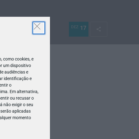
DEZ
17
 como cookies, e
r um dispositivo
de audiências e
 identificação e
ntir o
ima. Em alternativa,
entir ou recusar o
 não exigir o seu
 serão aplicadas
qualquer momento