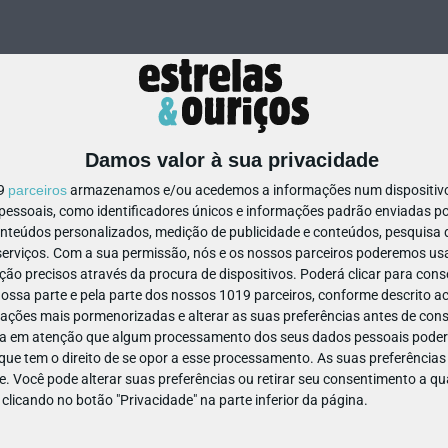
Damos valor à sua privacidade
19
parceiros
armazenamos e/ou acedemos a informações num dispositivo,
ssoais, como identificadores únicos e informações padrão enviadas po
323722090901561
onteúdos personalizados, medição de publicidade e conteúdos, pesquisa 
erviços.
Com a sua permissão, nós e os nossos parceiros poderemos usar
ão precisos através da procura de dispositivos. Poderá clicar para conse
ssa parte e pela parte dos nossos 1019 parceiros, conforme descrito ac
ações mais pormenorizadas e alterar as suas preferências antes de cons
a em atenção que algum processamento dos seus dados pessoais poderá
ue tem o direito de se opor a esse processamento. As suas preferências
e. Você pode alterar suas preferências ou retirar seu consentimento a 
e clicando no botão "Privacidade" na parte inferior da página.