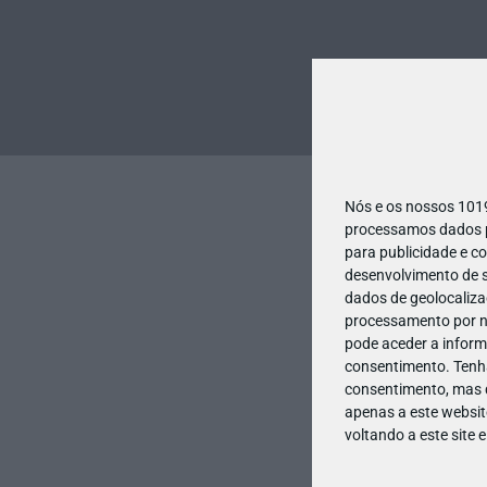
Nós e os nossos 10
processamos dados pe
para publicidade e c
desenvolvimento de s
dados de geolocalizaç
processamento por no
pode aceder a inform
consentimento.
Tenh
consentimento, mas q
apenas a este websit
voltando a este site 