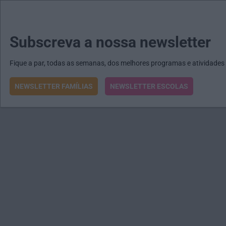
MENU
MAIL
JORNAIS
Revista E&O
Passe
arrow_drop_down
Subscreva a nossa newsletter
Fique a par, todas as semanas, dos melhores programas e atividades
NEWSLETTER FAMÍLIAS
NEWSLETTER ESCOLAS