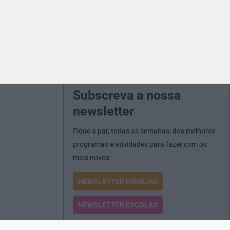
Subscreva a nossa
newsletter
Fique a par, todas as semanas, dos melhores
programas e atividades para fazer com os
mais novos
NEWSLETTER FAMÍLIAS
NEWSLETTER ESCOLAS