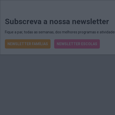
MENU
MAIL
JORNAIS
Revista E&O
Passe
arrow_drop_down
Subscreva a nossa newsletter
Fique a par, todas as semanas, dos melhores programas e atividad
NEWSLETTER FAMÍLIAS
NEWSLETTER ESCOLAS