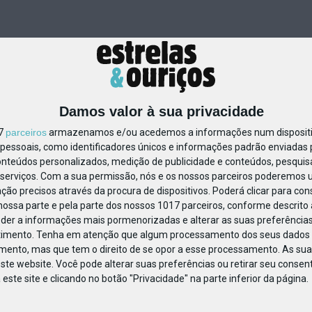
Damos valor à sua privacidade
17
parceiros
armazenamos e/ou acedemos a informações num dispositiv
essoais, como identificadores únicos e informações padrão enviadas p
322581747880807
onteúdos personalizados, medição de publicidade e conteúdos, pesquis
serviços.
Com a sua permissão, nós e os nossos parceiros poderemos us
ção precisos através da procura de dispositivos. Poderá clicar para cons
ossa parte e pela parte dos nossos 1017 parceiros, conforme descrito
eder a informações mais pormenorizadas e alterar as suas preferências
timento.
Tenha em atenção que algum processamento dos seus dados 
imento, mas que tem o direito de se opor a esse processamento. As sua
ste website. Você pode alterar suas preferências ou retirar seu conse
ste site e clicando no botão "Privacidade" na parte inferior da página.