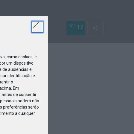
DEZ
17
o, como cookies, e
or um dispositivo
a de audiências e
ar identificação e
entir o
 acima. Em
 antes de consentir
pessoais poderá não
s preferências serão
ntimento a qualquer