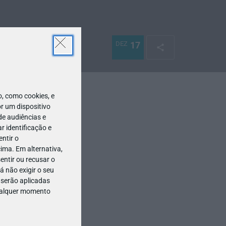
DEZ
17
 como cookies, e
r um dispositivo
de audiências e
 identificação e
ntir o
ima. Em alternativa,
entir ou recusar o
 não exigir o seu
 serão aplicadas
qualquer momento