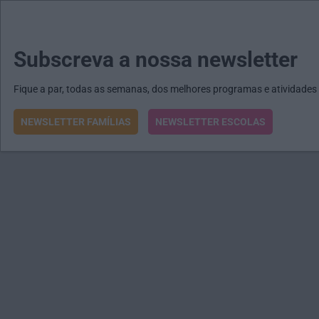
MENU
MAIL
JORNAIS
Revista E&O
Passe
arrow_drop_down
Subscreva a nossa newsletter
Fique a par, todas as semanas, dos melhores programas e atividades
NEWSLETTER FAMÍLIAS
NEWSLETTER ESCOLAS