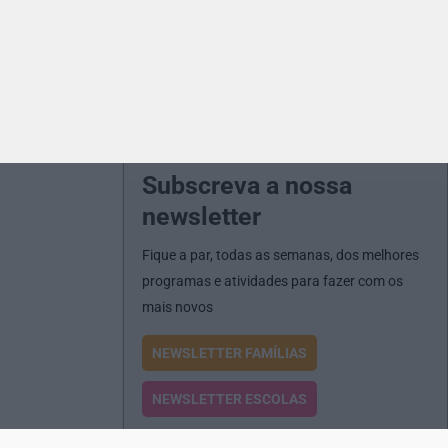
Subscreva a nossa
newsletter
Fique a par, todas as semanas, dos melhores
programas e atividades para fazer com os
mais novos
NEWSLETTER FAMÍLIAS
NEWSLETTER ESCOLAS