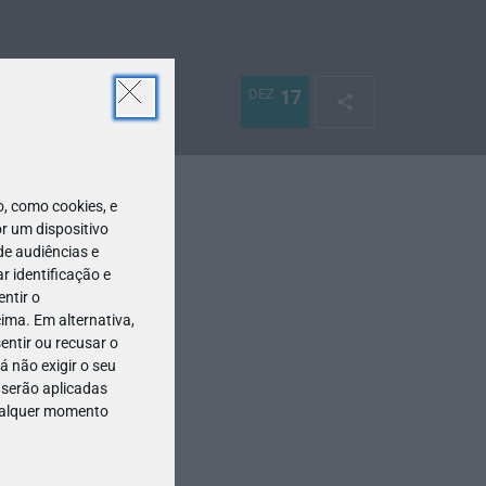
DEZ
17
 como cookies, e
r um dispositivo
de audiências e
 identificação e
ntir o
ima. Em alternativa,
entir ou recusar o
 não exigir o seu
 serão aplicadas
qualquer momento