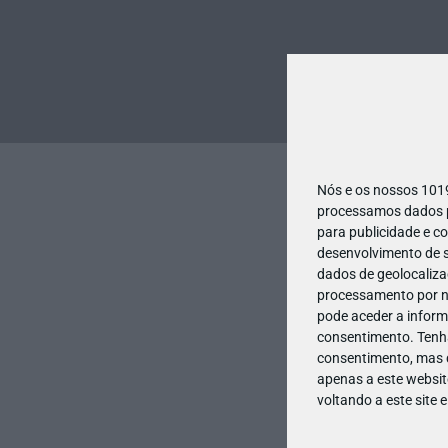
Nós e os nossos 10
processamos dados pe
para publicidade e c
desenvolvimento de s
dados de geolocalizaç
processamento por no
pode aceder a inform
consentimento.
Tenh
consentimento, mas q
apenas a este websit
voltando a este site 