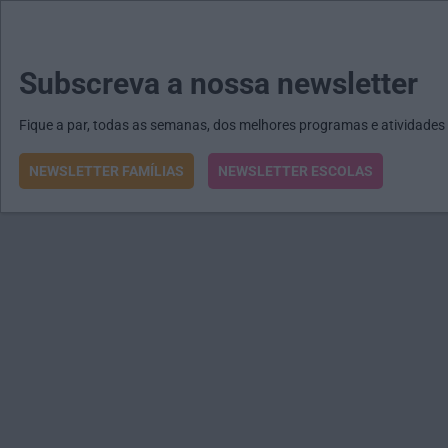
MENU
MAIL
JORNAIS
Revista E&O
Passe
arrow_drop_down
Subscreva a nossa newsletter
Fique a par, todas as semanas, dos melhores programas e atividades
NEWSLETTER FAMÍLIAS
NEWSLETTER ESCOLAS