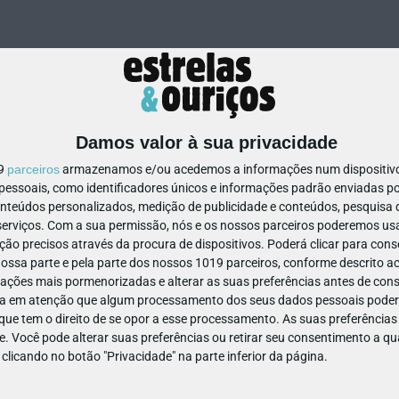
Damos valor à sua privacidade
19
parceiros
armazenamos e/ou acedemos a informações num dispositivo,
ssoais, como identificadores únicos e informações padrão enviadas po
319791947923793
onteúdos personalizados, medição de publicidade e conteúdos, pesquisa 
erviços.
Com a sua permissão, nós e os nossos parceiros poderemos usar
ão precisos através da procura de dispositivos. Poderá clicar para conse
ssa parte e pela parte dos nossos 1019 parceiros, conforme descrito ac
ações mais pormenorizadas e alterar as suas preferências antes de cons
a em atenção que algum processamento dos seus dados pessoais poderá
ue tem o direito de se opor a esse processamento. As suas preferências
e. Você pode alterar suas preferências ou retirar seu consentimento a 
e clicando no botão "Privacidade" na parte inferior da página.