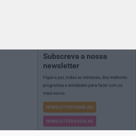
Subscreva a nossa
newsletter
Fique a par, todas as semanas, dos melhores
programas e atividades para fazer com os
mais novos
NEWSLETTER FAMÍLIAS
NEWSLETTER ESCOLAS