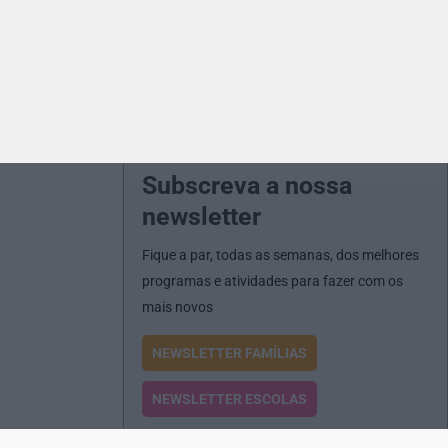
Subscreva a nossa
newsletter
Fique a par, todas as semanas, dos melhores
programas e atividades para fazer com os
mais novos
NEWSLETTER FAMÍLIAS
NEWSLETTER ESCOLAS